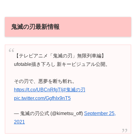
鬼滅の刃最新情報
【テレビアニメ「鬼滅の刃」無限列車編】
ufotable描き下ろし 新キービジュアル公開。
その刃で、悪夢を断ち斬れ。
https://t.co/UBCnRfgTlj
#鬼滅の刃
pic.twitter.com/GgfhIx9nT5
— 鬼滅の刃公式 (@kimetsu_off)
September 25,
2021