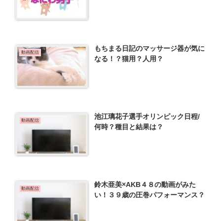
もちまる日記のマッサージ器が気に
動画配信
なる！？猫用？人用？
池江璃花子選手オリンピック日程/
動画配信
何時？種目と結果は？
鈴木亜美×AKB４８の動画がみた
動画配信
い！３９歳の圧巻パフォーマンス？