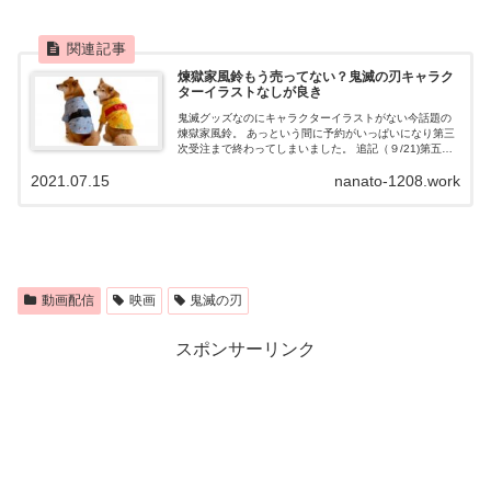
煉獄家風鈴もう売ってない？鬼滅の刃キャラク
ターイラストなしが良き
鬼滅グッズなのにキャラクターイラストがない今話題の
煉獄家風鈴。 あっという間に予約がいっぱいになり第三
次受注まで終わってしまいました。 追記（９/21)第五次
受注受付してました！！ どうしたら手に入るのか調査し
2021.07.15
nanato-1208.work
てみました。 劇場版「鬼滅の刃...
動画配信
映画
鬼滅の刃
スポンサーリンク