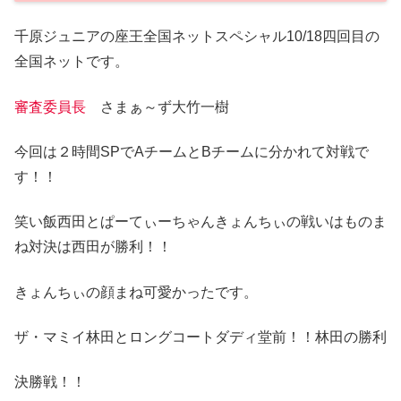
千原ジュニアの座王全国ネットスペシャル10/18四回目の
全国ネットです。
審査委員長
さまぁ～ず大竹一樹
今回は２時間SPでAチームとBチームに分かれて対戦で
す！！
笑い飯西田とぱーてぃーちゃんきょんちぃの戦いはものま
ね対決は西田が勝利！！
きょんちぃの顔まね可愛かったです。
ザ・マミイ林田とロングコートダディ堂前！！林田の勝利
決勝戦！！