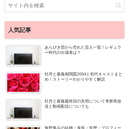
人気記事
あらびき団から売れた芸人一覧！レギュラ
ー時代の出場者は？
牡丹と薔薇相関図2004と初代キャストまと
め！ストーリーわかりやすく解説
牡丹と薔薇最終回の失明について考察再放
送と動画配信についても
角野隼斗の結婚・身長・学歴・プロフィー