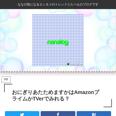
ななの気になるエンタメのトレンドとたべものブログです
PR
おにぎりあたためますかはAmazonプ
ライムかTVerでみれる？