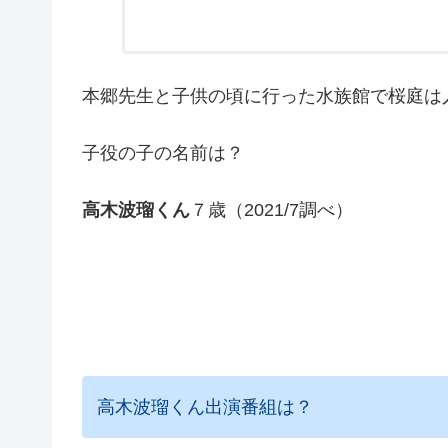
本郷先生と子供の頃に行った水族館で桜庭は
子役の子の名前は？
高木波瑠くん
７歳（2021/7調べ）
高木波瑠くん出演番組は？