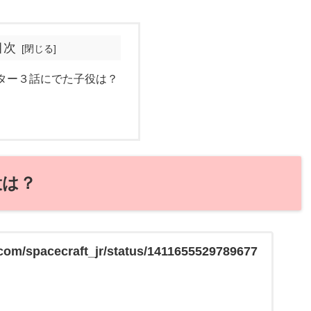
目次
ター３話にでた子役は？
役は？
r.com/spacecraft_jr/status/1411655529789677