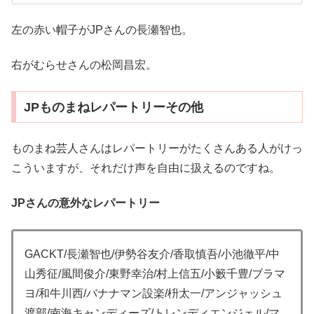
左の赤い帽子がJPさんの長瀬智也。
右がむらせさんの松岡昌宏。
JPものまねレパートリーその他
ものまね芸人さんはレパートリーがたくさんある人がけっ
こういますが、それだけ声を自由に扱えるのですね。
JPさんの意外なレパートリー
GACKT/長瀬智也/伊勢谷友介/香取慎吾/小池徹平/中
山秀征/風間俊介/東野幸治/村上信五/小籔千豊/ブラマ
ヨ/和牛川西/バナナマン設楽/枡太一/アンジャッシュ
渡部/南海キャンディーズ/トレンディエンジェル/マ