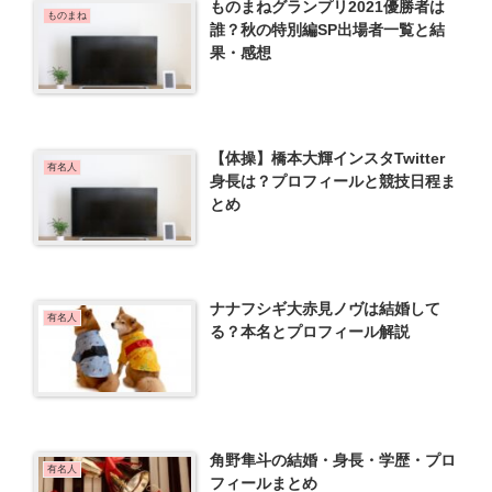
ものまねグランプリ2021優勝者は
ものまね
誰？秋の特別編SP出場者一覧と結
果・感想
【体操】橋本大輝インスタTwitter
有名人
身長は？プロフィールと競技日程ま
とめ
ナナフシギ大赤見ノヴは結婚して
有名人
る？本名とプロフィール解説
角野隼斗の結婚・身長・学歴・プロ
有名人
フィールまとめ