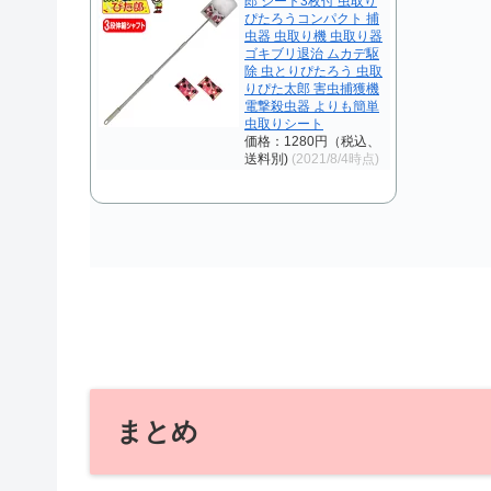
郎 シート3枚付 虫取り
ぴたろうコンパクト 捕
虫器 虫取り機 虫取り器
ゴキブリ退治 ムカデ駆
除 虫とりぴたろう 虫取
りぴた太郎 害虫捕獲機
電撃殺虫器 よりも簡単
虫取りシート
価格：1280円（税込、
送料別)
(2021/8/4時点)
まとめ