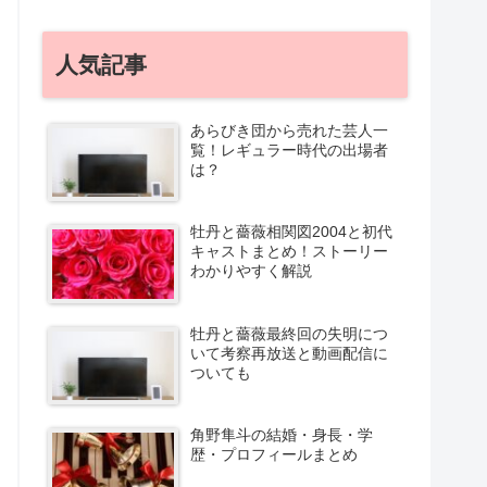
人気記事
あらびき団から売れた芸人一
覧！レギュラー時代の出場者
は？
牡丹と薔薇相関図2004と初代
キャストまとめ！ストーリー
わかりやすく解説
牡丹と薔薇最終回の失明につ
いて考察再放送と動画配信に
ついても
角野隼斗の結婚・身長・学
歴・プロフィールまとめ